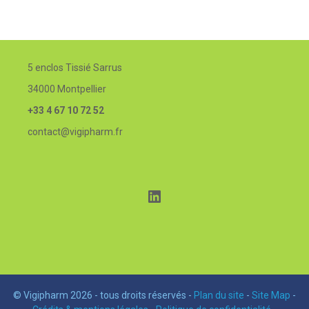
5 enclos Tissié Sarrus
34000 Montpellier
+33 4 67 10 72 52
contact@vigipharm.fr
LinkedIn
© Vigipharm 2026 - tous droits réservés -
Plan du site
-
Site Map
-