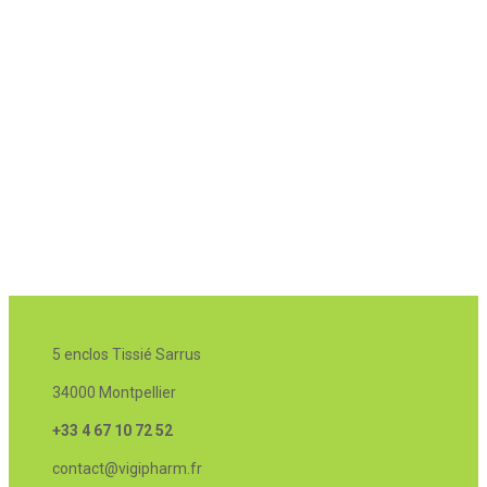
5 enclos Tissié Sarrus
34000 Montpellier
+33 4 67 10 72 52
contact@vigipharm.fr