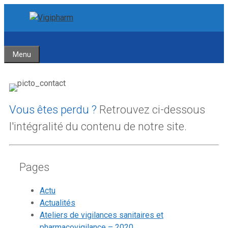
Aller
Aller
au
au
contenu
contenu
Menu
Vous êtes perdu ?
Retrouvez ci-dessous
l'intégralité du contenu de notre site.
Pages
Actu
Actualités
Ateliers de vigilances sanitaires et
pharmacovigilance – 2020