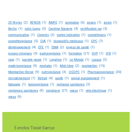
29 février
(2)
AFNOR
(1)
AMFE
(1)
animation
(6)
anses
(1)
ansm
(1)
Berlin
(1)
calin lungu
(3)
Caroline Navarre
(4)
certification iso
(5)
communication
(1)
Congrés
(2)
contre-indication
(1)
cosmétiques
(1)
cosmétovigilance
(5)
DIA
(1)
dispositifs médicaux
(1)
DPC
(7)
déménagement
(4)
EFE
(1)
EMA
(2)
enjeux de santé
(1)
essais cliniques
(5)
eudravigilance
(1)
formation
(27)
GVP
(1)
IFIS
(1)
isop
(1)
journée jaune
(1)
Layalina
(1)
Le Monde
(1)
Locaux
(3)
matériovigilance
(9)
mediator
(1)
Midi-libre
(2)
montpellier
(15)
Montpellier-Reine
(9)
nutrivigilance
(3)
OGDPC
(1)
Pharmacovigilance
(30)
recrutemement
(1)
Retrait
(4)
santé
(1)
signal management
(1)
tatouage
(1)
toxicovigilance
(1)
vigilance sanitaires
(3)
vigilances sanitaires
(9)
vigipharm
(27)
voeux
(1)
vélo électrique
(1)
vœux
(9)
5 enclos Tissié Sarrus