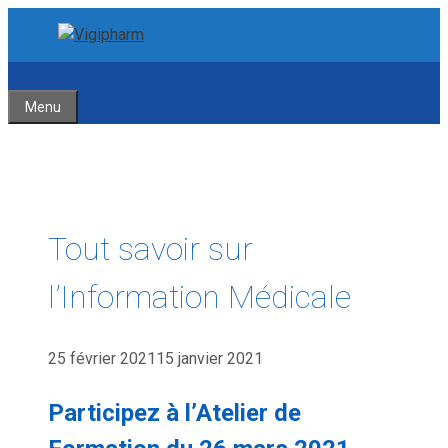
Aller
Aller
au
au
contenu
contenu
Menu
Tout savoir sur
l’Information Médicale
25 février 2021
15 janvier 2021
Participez à l’Atelier de