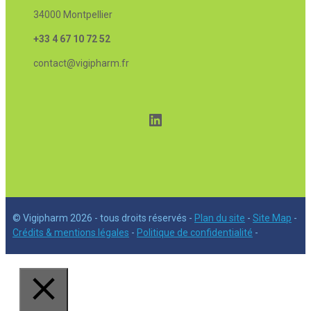
34000 Montpellier
+33 4 67 10 72 52
contact@vigipharm.fr
LinkedIn
© Vigipharm 2026 - tous droits réservés -
Plan du site
-
Site Map
-
Crédits & mentions légales
-
Politique de confidentialité
-