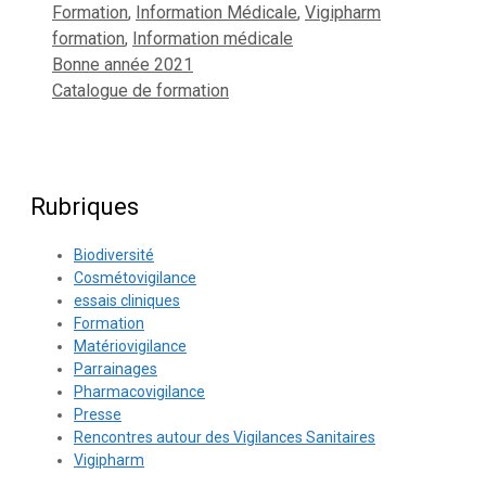
Catégories
Étiquettes
Formation
,
Information Médicale
,
Vigipharm
formation
,
Information médicale
Bonne année 2021
Catalogue de formation
Rubriques
Biodiversité
Cosmétovigilance
essais cliniques
Formation
Matériovigilance
Parrainages
Pharmacovigilance
Presse
Rencontres autour des Vigilances Sanitaires
Vigipharm