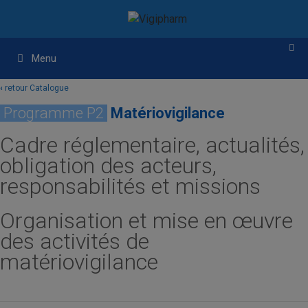
Aller
Aller
au
au
contenu
contenu
Menu
‹
retour Catalogue
Programme P2
Matériovigilance
Cadre réglementaire, actualités,
obligation des acteurs,
responsabilités et missions
Organisation et mise en œuvre
des activités de
matériovigilance