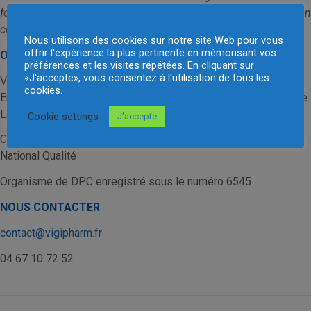
formation peut être prise en charge dans le cadre de la formation
continue (OPCO, ANDPC - référence 65452325007).
Nous utilisons des cookies sur notre site Web pour vous
offrir l'expérience la plus pertinente en mémorisant vos
ORGANISME DE FORMATION
préférences et les visites répétées. En cliquant sur
«J'accepte», vous consentez à l'utilisation de tous les
VIGIPHARM, 5 Enclos Tissié Sarrus, 34000 Montpellier
cookies.
Enregistré sous le numéro 91 34 07911 34 auprès du Préfet de
Languedoc Roussillon
Cookie settings
J'accepte
Certification QUALIOPI, Actions de Formation - Référentiel
National Qualité
Organisme de DPC enregistré sous le numéro 6545
NOUS CONTACTER
contact@vigipharm.fr
04 67 10 72 52