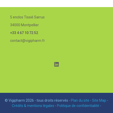
5 enclos Tissié Sarrus
34000 Montpellier
+33 4 67 10 72 52
contact@vigipharm.fr
LinkedIn
© Vigipharm 2026 - tous droits réservés -
Plan du site
-
Site Map
-
Crédits & mentions légales
-
Politique de confidentialité
-