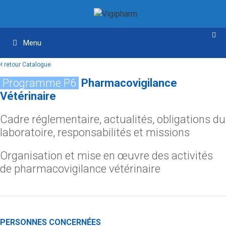
Aller
Aller
au
au
contenu
contenu
Menu
‹
retour Catalogue
Programme P6
Pharmacovigilance
Vétérinaire
Cadre réglementaire, actualités, obligations du
laboratoire, responsabilités et missions
Organisation et mise en œuvre des activités
de pharmacovigilance vétérinaire
PERSONNES CONCERNÉES