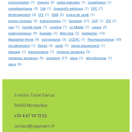
communication
(1)
Congrés
(2)
contre-indication
(1)
cosmétiques
(1)
cosmétovigilance
(5)
DIA
(1)
dispositifs médicaux
(1)
DPC
(7)
déménagement
(4)
EFE
(1)
EMA
(2)
enjeux de santé
(1)
essais cliniques
(5)
eudravigilance
(1)
formation
(27)
GVP
(1)
IFIS
(1)
isop
(1)
journée jaune
(1)
Layalina
(1)
Le Monde
(1)
Locaux
(3)
matériovigilance
(9)
mediator
(1)
Midi-libre
(2)
montpellier
(15)
Montpellier-Reine
(9)
nutrivigilance
(3)
OGDPC
(1)
Pharmacovigilance
(30)
recrutemement
(1)
Retrait
(4)
santé
(1)
signal management
(1)
tatouage
(1)
toxicovigilance
(1)
vigilance sanitaires
(3)
vigilances sanitaires
(9)
vigipharm
(27)
voeux
(1)
vélo électrique
(1)
vœux
(9)
5 enclos Tissié Sarrus
34000 Montpellier
+33 4 67 10 72 52
contact@vigipharm.fr