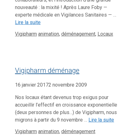
nouveauté : la mixité ! Après Laure Foby —
experte médicale en Vigilances Sanitaires — …
Lire la suite
Catégories
Étiquettes
Vigipharm
animation
,
déménagement
,
Locaux
Vigipharm déménage
16 janvier 2017
2 novembre 2009
Nos locaux étant devenus trop exigus pour
accueillir l’effectif en croissance exponentielle
(deux personnes de plus…) de Vigipharm, nous
migrons à partir du 9 novembre …
Lire la suite
Catégories
Étiquettes
Vigipharm
animation
,
déménagement