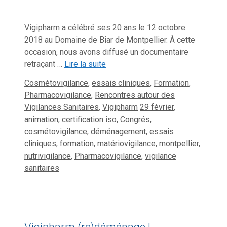
Vigipharm a célébré ses 20 ans le 12 octobre
2018 au Domaine de Biar de Montpellier. À cette
occasion, nous avons diffusé un documentaire
retraçant …
Lire la suite
Catégories
Cosmétovigilance
,
essais cliniques
,
Formation
,
Pharmacovigilance
,
Rencontres autour des
Étiquettes
Vigilances Sanitaires
,
Vigipharm
29 février
,
animation
,
certification iso
,
Congrés
,
cosmétovigilance
,
déménagement
,
essais
cliniques
,
formation
,
matériovigilance
,
montpellier
,
nutrivigilance
,
Pharmacovigilance
,
vigilance
sanitaires