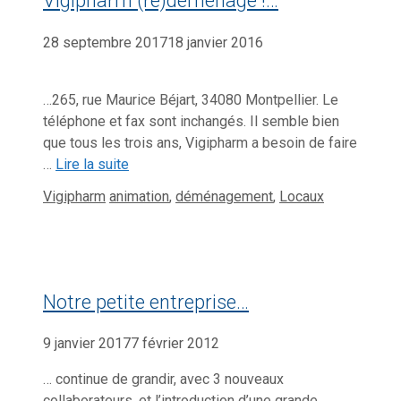
Vigipharm (re)déménage !…
28 septembre 2017
18 janvier 2016
…265, rue Maurice Béjart, 34080 Montpellier. Le
téléphone et fax sont inchangés. Il semble bien
que tous les trois ans, Vigipharm a besoin de faire
…
Lire la suite
Catégories
Étiquettes
Vigipharm
animation
,
déménagement
,
Locaux
Notre petite entreprise…
9 janvier 2017
7 février 2012
… continue de grandir, avec 3 nouveaux
collaborateurs, et l’introduction d’une grande