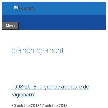
Aller
Aller
au
au
contenu
contenu
Menu
déménagement
1998-2018, la grande aventure de
Vigipharm
30 octobre 2018
17 octobre 2018