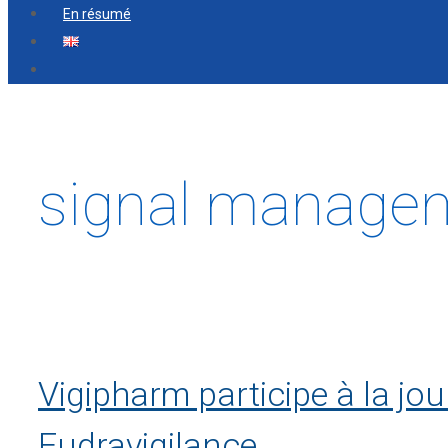
En résumé
signal manage
Vigipharm participe à la jo
Eudravigilance