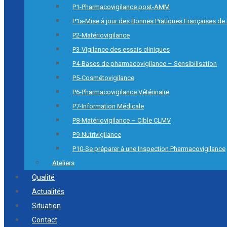
P1-Pharmacovigilance post-AMM
P1a-Mise à jour des Bonnes Pratiques Françaises de
P2-Matériovigilance
P3-Vigilance des essais cliniques
P4-Bases de pharmacovigilance – Sensibilisation
P5-Cosmétovigilance
P6-Pharmacovigilance Vétérinaire
P7-Information Médicale
P8-Matériovigilance – Cible CLMV
P9-Nutrivigilance
P10-Se préparer à une Inspection Pharmacovigilance
Ateliers
Qualité
Actualités
Situation
Contact