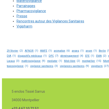
Matériovigilance
Parrainages
Pharmacovigilance
Presse
Rencontres autour des Vigilances Sanitaires
Vigipharm
29 février
(2)
AFNOR
(1)
AMFE
(1)
animation
(6)
anses
(1)
ansm
(1)
Berlin
(
DIA
(1)
dispositifs médicaux
(1)
DPC
(7)
déménagement
(4)
EFE
(1)
EMA
(2)
Locaux
(3)
matériovigilance
(9)
mediator
(1)
Midi-libre
(2)
montpellier
(15)
Mont
toxicovigilance
(1)
vigilance sanitaires
(3)
vigilances sanitaires
(9)
vigipharm
(27)
5 enclos Tissié Sarrus
34000 Montpellier
+33 4 67 10 72 52