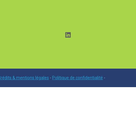
LinkedIn
rédits & mentions légales
-
Politique de confidentialité
-