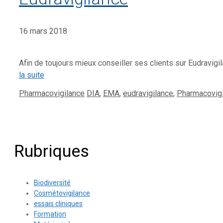
16 mars 2018
Afin de toujours mieux conseiller ses clients sur Eudravig
la suite
Catégories
Étiquettes
Pharmacovigilance
DIA
,
EMA
,
eudravigilance
,
Pharmacovig
Rubriques
Biodiversité
Cosmétovigilance
essais cliniques
Formation