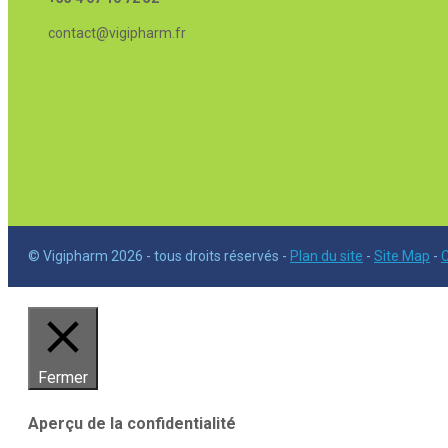
contact@vigipharm.fr
© Vigipharm 2026 - tous droits réservés -
Plan du site
-
Site Map
-
C
Fermer
Aperçu de la confidentialité