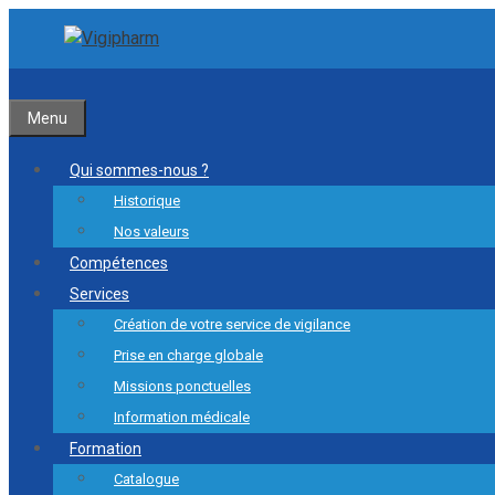
Aller
Aller
au
au
contenu
contenu
Menu
Qui sommes-nous ?
Historique
Nos valeurs
Compétences
Services
Création de votre service de vigilance
Prise en charge globale
Missions ponctuelles
Information médicale
Formation
Catalogue