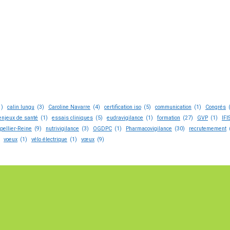
1)
calin lungu
(3)
Caroline Navarre
(4)
certification iso
(5)
communication
(1)
Congrés
enjeux de santé
(1)
essais cliniques
(5)
eudravigilance
(1)
formation
(27)
GVP
(1)
IFI
pellier-Reine
(9)
nutrivigilance
(3)
OGDPC
(1)
Pharmacovigilance
(30)
recrutemement
voeux
(1)
vélo électrique
(1)
vœux
(9)