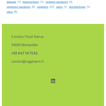
tatouage
(1)
toxicovigilance
(1)
vigilance sanitaires
(3)
vigilances sanitaires
(9)
vigipharm
(27)
voeux
(1)
vélo électrique
(1)
vœux
(9)
5 enclos Tissié Sarrus
34000 Montpellier
+33 4 67 10 72 52
contact@vigipharm.fr
LinkedIn