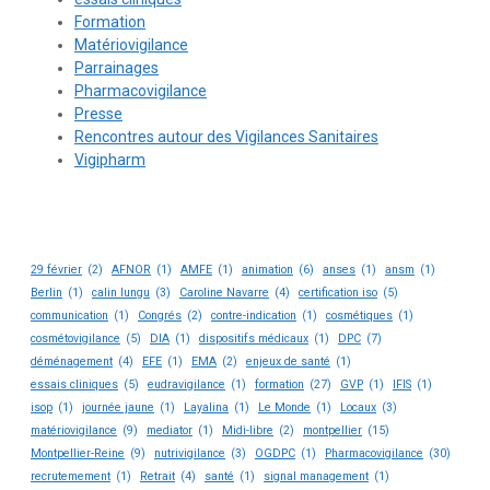
Formation
Matériovigilance
Parrainages
Pharmacovigilance
Presse
Rencontres autour des Vigilances Sanitaires
Vigipharm
29 février
(2)
AFNOR
(1)
AMFE
(1)
animation
(6)
anses
(1)
ansm
(1)
Berlin
(1)
calin lungu
(3)
Caroline Navarre
(4)
certification iso
(5)
communication
(1)
Congrés
(2)
contre-indication
(1)
cosmétiques
(1)
cosmétovigilance
(5)
DIA
(1)
dispositifs médicaux
(1)
DPC
(7)
déménagement
(4)
EFE
(1)
EMA
(2)
enjeux de santé
(1)
essais cliniques
(5)
eudravigilance
(1)
formation
(27)
GVP
(1)
IFIS
(1)
isop
(1)
journée jaune
(1)
Layalina
(1)
Le Monde
(1)
Locaux
(3)
matériovigilance
(9)
mediator
(1)
Midi-libre
(2)
montpellier
(15)
Montpellier-Reine
(9)
nutrivigilance
(3)
OGDPC
(1)
Pharmacovigilance
(30)
recrutemement
(1)
Retrait
(4)
santé
(1)
signal management
(1)