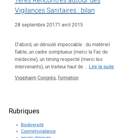
1ères Rencontres autour des
Vigilances Sanitaires : bilan
28 septembre 2017
1 avril 2015
D’abord, un déroulé impeccable : du matériel
fiable, un cadre somptueux (merci la Fac de
médecine), un timing respecté (merci les
intervenants), un traiteur haut de …
Lire la suite
Catégories
Étiquettes
Vigipharm
Congrés
,
formation
Rubriques
Biodiversité
Cosmétovigilance
essais cliniques