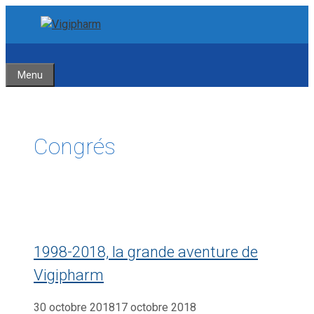
Aller
Aller
au
au
contenu
contenu
Menu
Congrés
1998-2018, la grande aventure de
Vigipharm
30 octobre 2018
17 octobre 2018