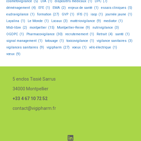
cosmétovigilance
(5)
DIA
(1)
dispositifs médicaux
(1)
DPC
(7)
déménagement
(4)
EFE
(1)
EMA
(2)
enjeux de santé
(1)
essais cliniques
(5)
eudravigilance
(1)
formation
(27)
GVP
(1)
IFIS
(1)
isop
(1)
journée jaune
(1)
Layalina
(1)
Le Monde
(1)
Locaux
(3)
matériovigilance
(9)
mediator
(1)
Midi-libre
(2)
montpellier
(15)
Montpellier-Reine
(9)
nutrivigilance
(3)
OGDPC
(1)
Pharmacovigilance
(30)
recrutemement
(1)
Retrait
(4)
santé
(1)
signal management
(1)
tatouage
(1)
toxicovigilance
(1)
vigilance sanitaires
(3)
vigilances sanitaires
(9)
vigipharm
(27)
voeux
(1)
vélo électrique
(1)
vœux
(9)
5 enclos Tissié Sarrus
34000 Montpellier
+33 4 67 10 72 52
contact@vigipharm.fr
LinkedIn