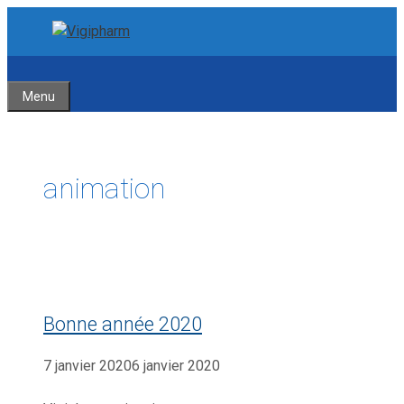
Aller
Aller
au
au
contenu
contenu
Menu
animation
Bonne année 2020
7 janvier 2020
6 janvier 2020