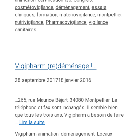
cosmétovigilance
,
déménagement
,
essais
cliniques
,
formation
,
matériovigilance
,
montpellier
,
nutrivigilance
,
Pharmacovigilance
,
vigilance
sanitaires
Vigipharm (re)déménage !…
28 septembre 2017
18 janvier 2016
…265, rue Maurice Béjart, 34080 Montpellier. Le
téléphone et fax sont inchangés. Il semble bien
que tous les trois ans, Vigipharm a besoin de faire
…
Lire la suite
Catégories
Étiquettes
Vigipharm
animation
,
déménagement
,
Locaux