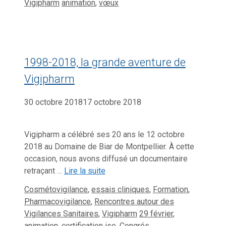
Catégories
Étiquettes
Vigipharm
animation
,
vœux
1998-2018, la grande aventure de
Vigipharm
30 octobre 2018
17 octobre 2018
Vigipharm a célébré ses 20 ans le 12 octobre
2018 au Domaine de Biar de Montpellier. À cette
occasion, nous avons diffusé un documentaire
retraçant …
Lire la suite
Catégories
Cosmétovigilance
,
essais cliniques
,
Formation
,
Pharmacovigilance
,
Rencontres autour des
Étiquettes
Vigilances Sanitaires
,
Vigipharm
29 février
,
animation
,
certification iso
,
Congrés
,