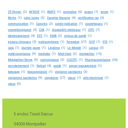
29 février
(2)
AFNOR
(1)
AMFE
(1)
animation
(6)
anses
(1)
ansm
(1)
Berlin
(1)
calin lungu
(3)
Caroline Navarre
(4)
certification iso
(5)
communication
(1)
Congrés
(2)
contre-indication
(1)
cosmétiques
(1)
cosmétovigilance
(5)
DIA
(1)
dispositifs médicaux
(1)
DPC
(7)
déménagement
(4)
EFE
(1)
EMA
(2)
enjeux de santé
(1)
essais cliniques
(5)
eudravigilance
(1)
formation
(27)
GVP
(1)
IFIS
(1)
isop
(1)
journée jaune
(1)
Layalina
(1)
Le Monde
(1)
Locaux
(3)
matériovigilance
(9)
mediator
(1)
Midi-libre
(2)
montpellier
(15)
Montpellier-Reine
(9)
nutrivigilance
(3)
OGDPC
(1)
Pharmacovigilance
(30)
recrutemement
(1)
Retrait
(4)
santé
(1)
signal management
(1)
tatouage
(1)
toxicovigilance
(1)
vigilance sanitaires
(3)
vigilances sanitaires
(9)
vigipharm
(27)
voeux
(1)
vélo électrique
(1)
vœux
(9)
5 enclos Tissié Sarrus
34000 Montpellier