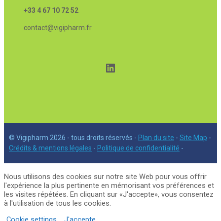
+33 4 67 10 72 52
contact@vigipharm.fr
LinkedIn
© Vigipharm 2026 - tous droits réservés -
Plan du site
-
Site Map
-
Crédits & mentions légales
-
Politique de confidentialité
-
Nous utilisons des cookies sur notre site Web pour vous offrir
l'expérience la plus pertinente en mémorisant vos préférences et
les visites répétées. En cliquant sur «J'accepte», vous consentez
à l'utilisation de tous les cookies.
Cookie settings
J'accepte