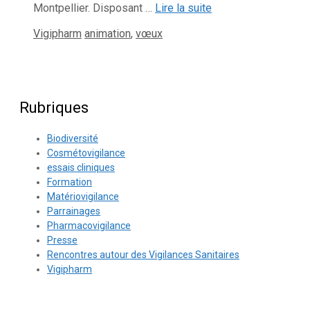
Montpellier. Disposant …
Lire la suite
Catégories
Étiquettes
Vigipharm
animation
,
vœux
Rubriques
Biodiversité
Cosmétovigilance
essais cliniques
Formation
Matériovigilance
Parrainages
Pharmacovigilance
Presse
Rencontres autour des Vigilances Sanitaires
Vigipharm