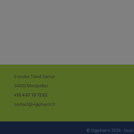
5 enclos Tissié Sarrus
34000 Montpellier
+33 4 67 10 72 52
contact@vigipharm.fr
© Vigipharm 2026 - tous 