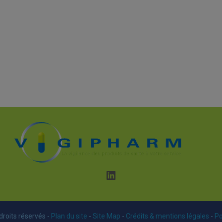
LinkedIn
droits réservés -
Plan du site
-
Site Map
-
Crédits & mentions légales
-
Po