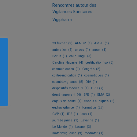
Rencontres autour des
Vigilances Sanitaires
Vigipharm
29 février
(2)
AFNOR
(1)
AMFE
(1)
animation
(6)
anses
(1)
ansm
(1)
Berlin
(1)
calin lungu
(3)
Caroline Navarre
(4)
certification iso
(5)
communication
(1)
Congrés
(2)
contre-indication
(1)
cosmétiques
(1)
cosmétovigilance
(5)
DIA
(1)
dispositifs médicaux
(1)
DPC
(7)
déménagement
(4)
EFE
(1)
EMA
(2)
enjeux de santé
(1)
essais cliniques
(5)
eudravigilance
(1)
formation
(27)
GVP
(1)
IFIS
(1)
isop
(1)
journée jaune
(1)
Layalina
(1)
Le Monde
(1)
Locaux
(3)
matériovigilance
(9)
mediator
(1)