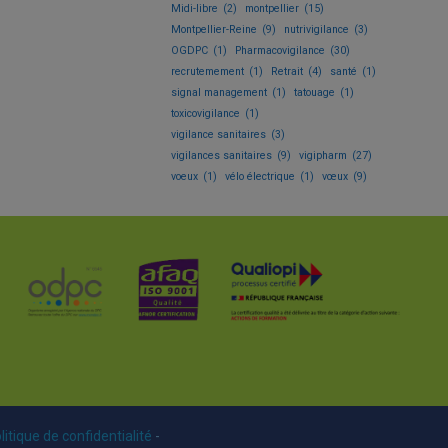
Midi-libre
(2)
montpellier
(15)
Montpellier-Reine
(9)
nutrivigilance
(3)
OGDPC
(1)
Pharmacovigilance
(30)
recrutemement
(1)
Retrait
(4)
santé
(1)
signal management
(1)
tatouage
(1)
toxicovigilance
(1)
vigilance sanitaires
(3)
vigilances sanitaires
(9)
vigipharm
(27)
voeux
(1)
vélo électrique
(1)
vœux
(9)
litique de confidentialité
-