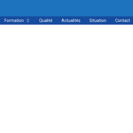
Formation
Qualité
Actualités
Situation
Contact
los à
E) !
de la
dus, des