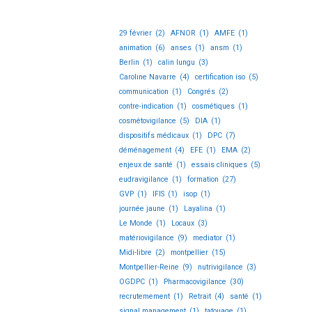
29 février
(2)
AFNOR
(1)
AMFE
(1)
animation
(6)
anses
(1)
ansm
(1)
Berlin
(1)
calin lungu
(3)
Caroline Navarre
(4)
certification iso
(5)
communication
(1)
Congrés
(2)
contre-indication
(1)
cosmétiques
(1)
cosmétovigilance
(5)
DIA
(1)
dispositifs médicaux
(1)
DPC
(7)
déménagement
(4)
EFE
(1)
EMA
(2)
enjeux de santé
(1)
essais cliniques
(5)
eudravigilance
(1)
formation
(27)
GVP
(1)
IFIS
(1)
isop
(1)
journée jaune
(1)
Layalina
(1)
Le Monde
(1)
Locaux
(3)
matériovigilance
(9)
mediator
(1)
Midi-libre
(2)
montpellier
(15)
Montpellier-Reine
(9)
nutrivigilance
(3)
OGDPC
(1)
Pharmacovigilance
(30)
recrutemement
(1)
Retrait
(4)
santé
(1)
signal management
(1)
tatouage
(1)