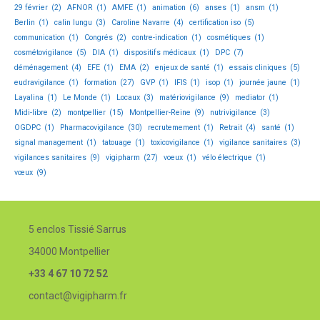
29 février
(2)
AFNOR
(1)
AMFE
(1)
animation
(6)
anses
(1)
ansm
(1)
Berlin
(1)
calin lungu
(3)
Caroline Navarre
(4)
certification iso
(5)
communication
(1)
Congrés
(2)
contre-indication
(1)
cosmétiques
(1)
cosmétovigilance
(5)
DIA
(1)
dispositifs médicaux
(1)
DPC
(7)
déménagement
(4)
EFE
(1)
EMA
(2)
enjeux de santé
(1)
essais cliniques
(5)
eudravigilance
(1)
formation
(27)
GVP
(1)
IFIS
(1)
isop
(1)
journée jaune
(1)
Layalina
(1)
Le Monde
(1)
Locaux
(3)
matériovigilance
(9)
mediator
(1)
Midi-libre
(2)
montpellier
(15)
Montpellier-Reine
(9)
nutrivigilance
(3)
OGDPC
(1)
Pharmacovigilance
(30)
recrutemement
(1)
Retrait
(4)
santé
(1)
signal management
(1)
tatouage
(1)
toxicovigilance
(1)
vigilance sanitaires
(3)
vigilances sanitaires
(9)
vigipharm
(27)
voeux
(1)
vélo électrique
(1)
vœux
(9)
5 enclos Tissié Sarrus
34000 Montpellier
+33 4 67 10 72 52
contact@vigipharm.fr