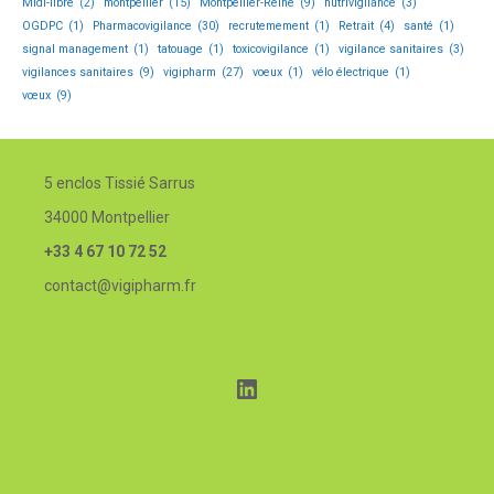
Midi-libre
(2)
montpellier
(15)
Montpellier-Reine
(9)
nutrivigilance
(3)
OGDPC
(1)
Pharmacovigilance
(30)
recrutemement
(1)
Retrait
(4)
santé
(1)
signal management
(1)
tatouage
(1)
toxicovigilance
(1)
vigilance sanitaires
(3)
vigilances sanitaires
(9)
vigipharm
(27)
voeux
(1)
vélo électrique
(1)
vœux
(9)
5 enclos Tissié Sarrus
34000 Montpellier
+33 4 67 10 72 52
contact@vigipharm.fr
LinkedIn