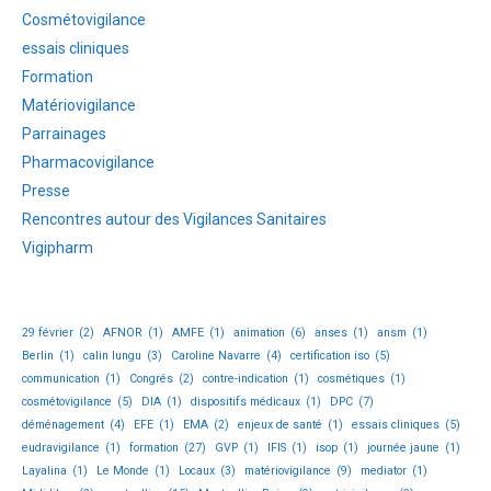
Cosmétovigilance
essais cliniques
Formation
Matériovigilance
Parrainages
Pharmacovigilance
Presse
Rencontres autour des Vigilances Sanitaires
Vigipharm
29 février
(2)
AFNOR
(1)
AMFE
(1)
animation
(6)
anses
(1)
ansm
(1)
Berlin
(1)
calin lungu
(3)
Caroline Navarre
(4)
certification iso
(5)
communication
(1)
Congrés
(2)
contre-indication
(1)
cosmétiques
(1)
cosmétovigilance
(5)
DIA
(1)
dispositifs médicaux
(1)
DPC
(7)
déménagement
(4)
EFE
(1)
EMA
(2)
enjeux de santé
(1)
essais cliniques
(5)
eudravigilance
(1)
formation
(27)
GVP
(1)
IFIS
(1)
isop
(1)
journée jaune
(1)
Layalina
(1)
Le Monde
(1)
Locaux
(3)
matériovigilance
(9)
mediator
(1)