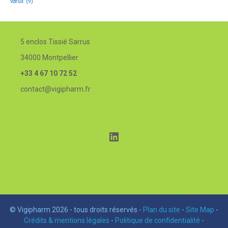
vœux
(9)
5 enclos Tissié Sarrus
34000 Montpellier
+33 4 67 10 72 52
contact@vigipharm.fr
LinkedIn
© Vigipharm 2026 - tous droits réservés -
Plan du site
-
Site Map
-
Crédits & mentions légales
-
Politique de confidentialité
-