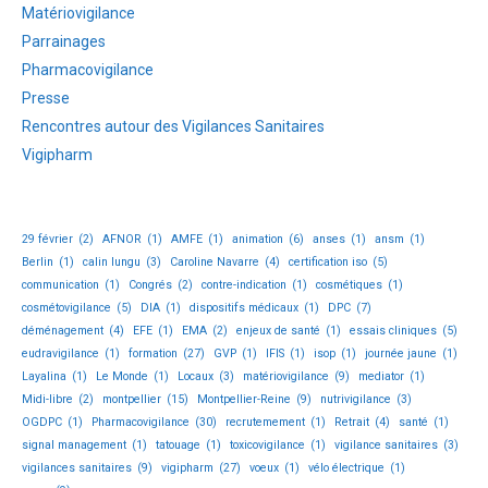
Matériovigilance
Parrainages
Pharmacovigilance
Presse
Rencontres autour des Vigilances Sanitaires
Vigipharm
29 février
(2)
AFNOR
(1)
AMFE
(1)
animation
(6)
anses
(1)
ansm
(1)
Berlin
(1)
calin lungu
(3)
Caroline Navarre
(4)
certification iso
(5)
communication
(1)
Congrés
(2)
contre-indication
(1)
cosmétiques
(1)
cosmétovigilance
(5)
DIA
(1)
dispositifs médicaux
(1)
DPC
(7)
déménagement
(4)
EFE
(1)
EMA
(2)
enjeux de santé
(1)
essais cliniques
(5)
eudravigilance
(1)
formation
(27)
GVP
(1)
IFIS
(1)
isop
(1)
journée jaune
(1)
Layalina
(1)
Le Monde
(1)
Locaux
(3)
matériovigilance
(9)
mediator
(1)
Midi-libre
(2)
montpellier
(15)
Montpellier-Reine
(9)
nutrivigilance
(3)
OGDPC
(1)
Pharmacovigilance
(30)
recrutemement
(1)
Retrait
(4)
santé
(1)
signal management
(1)
tatouage
(1)
toxicovigilance
(1)
vigilance sanitaires
(3)
vigilances sanitaires
(9)
vigipharm
(27)
voeux
(1)
vélo électrique
(1)