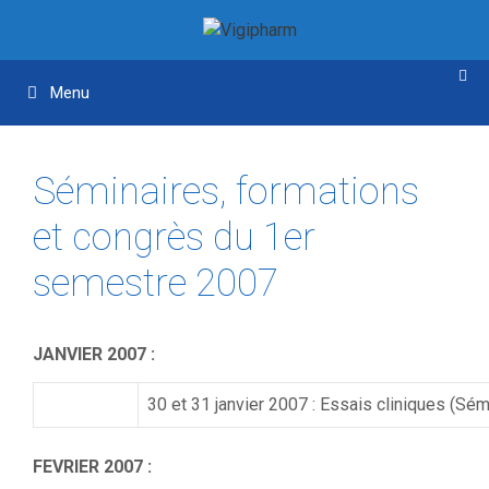
Aller
Aller
au
au
contenu
contenu
Menu
Séminaires, formations
et congrès du 1er
semestre 2007
JANVIER 2007 :
30 et 31 janvier 2007 : Essais cliniques (Sé
FEVRIER 2007 :