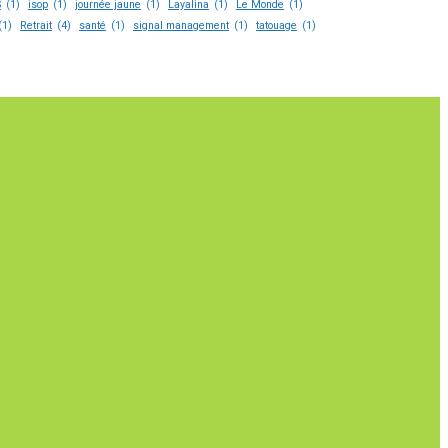
S
(1)
isop
(1)
journée jaune
(1)
Layalina
(1)
Le Monde
(1)
(1)
Retrait
(4)
santé
(1)
signal management
(1)
tatouage
(1)