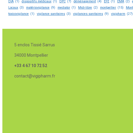
DIA
(1)
dispositifs médicaux
(1)
DPC
(7)
déménagement
(4)
EFE
(1)
EMA
(2)
Locaux
(3)
matériovigilance
(9)
mediator
(1)
Midi-libre
(2)
montpellier
(15)
Mont
toxicovigilance
(1)
vigilance sanitaires
(3)
vigilances sanitaires
(9)
vigipharm
(27)
5 enclos Tissié Sarrus
34000 Montpellier
+33 4 67 10 72 52
contact@vigipharm.fr