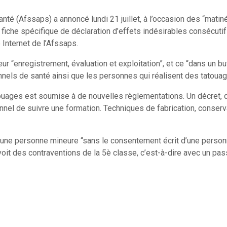
nté (Afssaps) a annoncé lundi 21 juillet, à l’occasion des “matin
fiche spécifique de déclaration d’effets indésirables consécutifs
e Internet de l’Afssaps.
leur “enregistrement, évaluation et exploitation”, et ce “dans un b
nnels de santé ainsi que les personnes qui réalisent des tatouag
atouages est soumise à de nouvelles règlementations. Un décret, q
el de suivre une formation. Techniques de fabrication, conserva
une personne mineure “sans le consentement écrit d’une personne 
voit des contraventions de la 5è classe, c’est-à-dire avec un pas