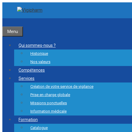
Aller
Aller
au
au
contenu
contenu
Menu
Qui sommes-nous ?
Historique
Nos valeurs
Compétences
Services
Création de votre service de vigilance
Prise en charge globale
Missions ponctuelles
Information médicale
Formation
Catalogue