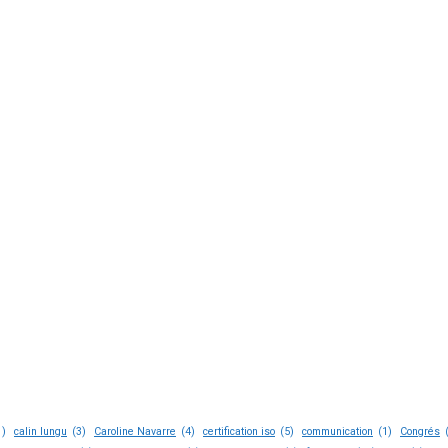
1)
calin lungu
(3)
Caroline Navarre
(4)
certification iso
(5)
communication
(1)
Congrés