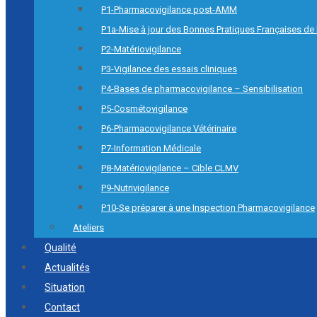
P1-Pharmacovigilance post-AMM
P1a-Mise à jour des Bonnes Pratiques Françaises de
P2-Matériovigilance
P3-Vigilance des essais cliniques
P4-Bases de pharmacovigilance – Sensibilisation
P5-Cosmétovigilance
P6-Pharmacovigilance Vétérinaire
P7-Information Médicale
P8-Matériovigilance – Cible CLMV
P9-Nutrivigilance
P10-Se préparer à une Inspection Pharmacovigilance
Ateliers
Qualité
Actualités
Situation
Contact