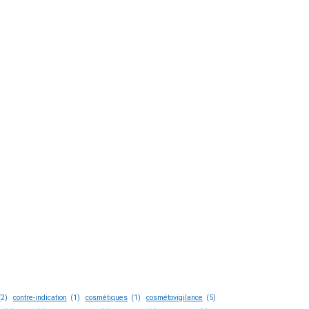
(2)
contre-indication
(1)
cosmétiques
(1)
cosmétovigilance
(5)