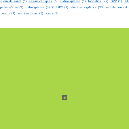
enjeux de santé
(1)
essais cliniques
(5)
eudravigilance
(1)
formation
(27)
GVP
(1)
IFI
pellier-Reine
(9)
nutrivigilance
(3)
OGDPC
(1)
Pharmacovigilance
(30)
recrutemement
voeux
(1)
vélo électrique
(1)
vœux
(9)
LinkedIn