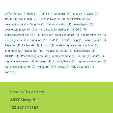
29 février
(2)
AFNOR
(1)
AMFE
(1)
animation
(6)
anses
(1)
ansm
(1)
Berlin
(1)
calin lungu
(3)
Caroline Navarre
(4)
certification iso
(5)
communication
(1)
Congrés
(2)
contre-indication
(1)
cosmétiques
(1)
cosmétovigilance
(5)
DIA
(1)
dispositifs médicaux
(1)
DPC
(7)
déménagement
(4)
EFE
(1)
EMA
(2)
enjeux de santé
(1)
essais cliniques
(5)
eudravigilance
(1)
formation
(27)
GVP
(1)
IFIS
(1)
isop
(1)
journée jaune
(1)
Layalina
(1)
Le Monde
(1)
Locaux
(3)
matériovigilance
(9)
mediator
(1)
Midi-libre
(2)
montpellier
(15)
Montpellier-Reine
(9)
nutrivigilance
(3)
OGDPC
(1)
Pharmacovigilance
(30)
recrutemement
(1)
Retrait
(4)
santé
(1)
signal management
(1)
tatouage
(1)
toxicovigilance
(1)
vigilance sanitaires
(3)
vigilances sanitaires
(9)
vigipharm
(27)
voeux
(1)
vélo électrique
(1)
vœux
(9)
5 enclos Tissié Sarrus
34000 Montpellier
+33 4 67 10 72 52