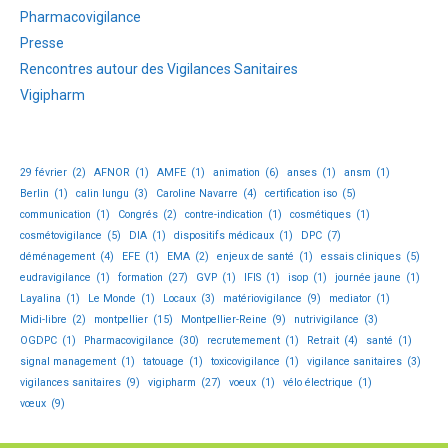
Pharmacovigilance
Presse
Rencontres autour des Vigilances Sanitaires
Vigipharm
29 février
(2)
AFNOR
(1)
AMFE
(1)
animation
(6)
anses
(1)
ansm
(1)
Berlin
(1)
calin lungu
(3)
Caroline Navarre
(4)
certification iso
(5)
communication
(1)
Congrés
(2)
contre-indication
(1)
cosmétiques
(1)
cosmétovigilance
(5)
DIA
(1)
dispositifs médicaux
(1)
DPC
(7)
déménagement
(4)
EFE
(1)
EMA
(2)
enjeux de santé
(1)
essais cliniques
(5)
eudravigilance
(1)
formation
(27)
GVP
(1)
IFIS
(1)
isop
(1)
journée jaune
(1)
Layalina
(1)
Le Monde
(1)
Locaux
(3)
matériovigilance
(9)
mediator
(1)
Midi-libre
(2)
montpellier
(15)
Montpellier-Reine
(9)
nutrivigilance
(3)
OGDPC
(1)
Pharmacovigilance
(30)
recrutemement
(1)
Retrait
(4)
santé
(1)
signal management
(1)
tatouage
(1)
toxicovigilance
(1)
vigilance sanitaires
(3)
vigilances sanitaires
(9)
vigipharm
(27)
voeux
(1)
vélo électrique
(1)
vœux
(9)