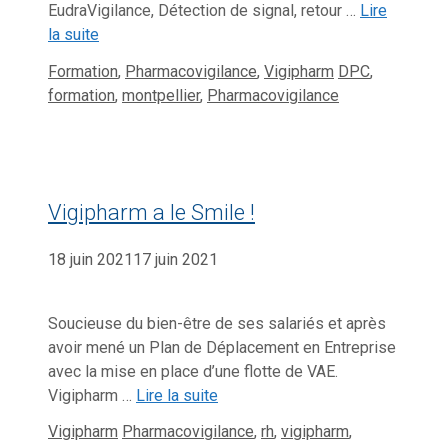
EudraVigilance, Détection de signal, retour …
Lire
la suite
Catégories
Étiquettes
Formation
,
Pharmacovigilance
,
Vigipharm
DPC
,
formation
,
montpellier
,
Pharmacovigilance
Vigipharm a le Smile !
18 juin 2021
17 juin 2021
Soucieuse du bien-être de ses salariés et après
avoir mené un Plan de Déplacement en Entreprise
avec la mise en place d’une flotte de VAE.
Vigipharm …
Lire la suite
Catégories
Étiquettes
Vigipharm
Pharmacovigilance
,
rh
,
vigipharm
,