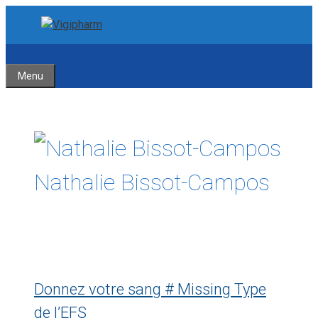
Aller
Aller
au
au
contenu
contenu
Menu
Nathalie Bissot-Campos
Donnez votre sang # Missing Type
de l’EFS