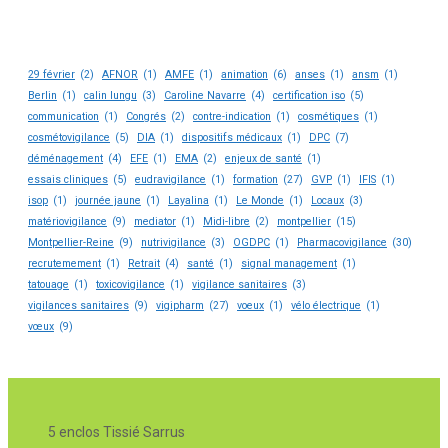
29 février
(2)
AFNOR
(1)
AMFE
(1)
animation
(6)
anses
(1)
ansm
(1)
Berlin
(1)
calin lungu
(3)
Caroline Navarre
(4)
certification iso
(5)
communication
(1)
Congrés
(2)
contre-indication
(1)
cosmétiques
(1)
cosmétovigilance
(5)
DIA
(1)
dispositifs médicaux
(1)
DPC
(7)
déménagement
(4)
EFE
(1)
EMA
(2)
enjeux de santé
(1)
essais cliniques
(5)
eudravigilance
(1)
formation
(27)
GVP
(1)
IFIS
(1)
isop
(1)
journée jaune
(1)
Layalina
(1)
Le Monde
(1)
Locaux
(3)
matériovigilance
(9)
mediator
(1)
Midi-libre
(2)
montpellier
(15)
Montpellier-Reine
(9)
nutrivigilance
(3)
OGDPC
(1)
Pharmacovigilance
(30)
recrutemement
(1)
Retrait
(4)
santé
(1)
signal management
(1)
tatouage
(1)
toxicovigilance
(1)
vigilance sanitaires
(3)
vigilances sanitaires
(9)
vigipharm
(27)
voeux
(1)
vélo électrique
(1)
vœux
(9)
5 enclos Tissié Sarrus