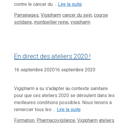
contre le cancer du …
Lire la suite
Catégories
Étiquettes
Parrainages
,
Vigipharm
cancer du sein
,
course
solidaire
,
montpellier reine
,
vigipharm
En direct des ateliers 2020 !
16 septembre 2020
16 septembre 2020
Vigipharm a su s’adapter au contexte sanitaire
pour que ces ateliers 2020 se déroulent dans les
meilleures conditions possibles. Nous tenons à
remercier tous les …
Lire la suite
Catégories
Étiquettes
Formation
,
Pharmacovigilance
,
Vigipharm
ateliers