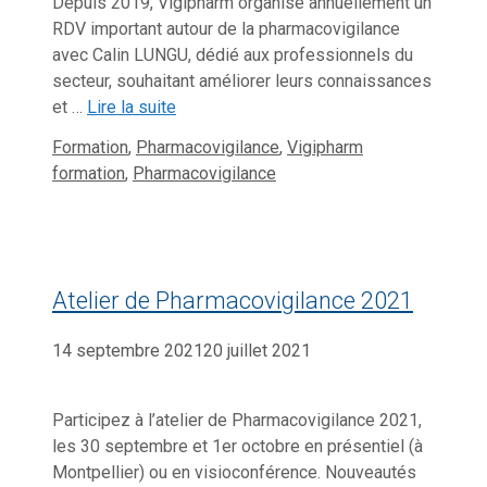
Depuis 2019, Vigipharm organise annuellement un
RDV important autour de la pharmacovigilance
avec Calin LUNGU, dédié aux professionnels du
secteur, souhaitant améliorer leurs connaissances
et …
Lire la suite
Catégories
Étiquettes
Formation
,
Pharmacovigilance
,
Vigipharm
formation
,
Pharmacovigilance
Atelier de Pharmacovigilance 2021
14 septembre 2021
20 juillet 2021
Participez à l’atelier de Pharmacovigilance 2021,
les 30 septembre et 1er octobre en présentiel (à
Montpellier) ou en visioconférence. Nouveautés