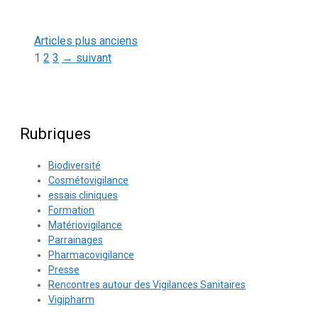
Articles plus anciens
Page
Page
Page
1
2
3
→
suivant
Rubriques
Biodiversité
Cosmétovigilance
essais cliniques
Formation
Matériovigilance
Parrainages
Pharmacovigilance
Presse
Rencontres autour des Vigilances Sanitaires
Vigipharm