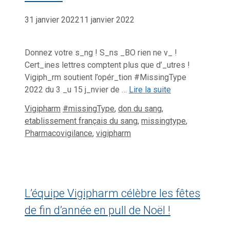
31 janvier 2022
11 janvier 2022
Donnez votre s_ng ! S_ns _BO rien ne v_ !
Cert_ines lettres comptent plus que d’_utres !
Vigiph_rm soutient l’opér_tion #MissingType
2022 du 3 _u 15 j_nvier de …
Lire la suite
Catégories
Étiquettes
Vigipharm
#missingType
,
don du sang
,
etablissement français du sang
,
missingtype
,
Pharmacovigilance
,
vigipharm
L’équipe Vigipharm célèbre les fêtes
de fin d’année en pull de Noël !