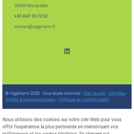
34000 Montpellier
+33 4 67 10 72 52
contact@vigipharm.fr
LinkedIn
© Vigipharm 2026 - tous droits réservés -
Plan du site
-
Site Map
-
Crédits & mentions légales
-
Politique de confidentialité
-
Nous utilisons des cookies sur notre site Web pour vous
offrir l'expérience la plus pertinente en mémorisant vos
préférences et les visites répétées. En cliquant sur